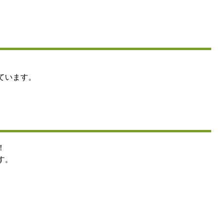
ています。
！
す。
。