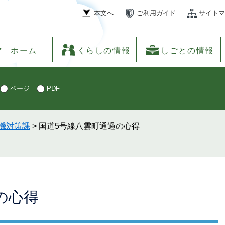
本文へ
ご利用ガイド
サイトマ
ホーム
くらしの情報
しごとの情報
ページ
PDF
機対策課
>
国道5号線八雲町通過の心得
の心得