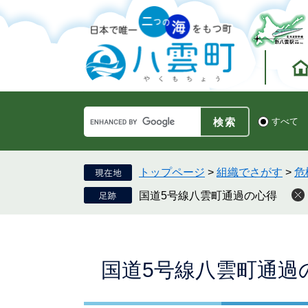
ペ
メ
ー
ニ
ジ
ュ
の
ー
先
を
頭
飛
で
ば
す。
し
Google
て
検
すべて
カ
索
本
ス
対
文
タ
象
へ
ム
トップページ
>
組織でさがす
>
危
検
国道5号線八雲町通過の心得
索
本
国道5号線八雲町通過
文