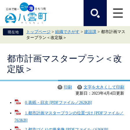
ペ
メ
ー
ニ
ジ
ュ
の
ー
先
を
頭
飛
トップページ
>
組織でさがす
>
建設課
>
都市計画マス
で
ば
タープラン＜改定版＞
す。
し
て
本
本
文
都市計画マスタープラン＜改
文
へ
定版＞
印刷
文字を大きくして印刷
更新日：2023年4月4日更新
0.表紙・目次 [PDFファイル／262KB]
1.都市計画マスタープランの位置づけ [PDFファイル／
763KB]
2.都市づくりの将来像 [PDFファイル／636KB]