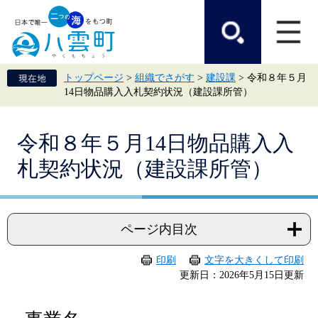
ペ
メ
ー
ニ
ジ
ュ
の
ー
先
を
頭
飛
トップページ
>
組織でさがす
>
建設課
>
令和８年５月
で
ば
14日物品購入入札契約状況（建設課所管）
す。
し
て
本
本
文
令和８年５月14日物品購入入
文
へ
札契約状況（建設課所管）
ページ内目次
印刷
文字を大きくして印刷
更新日：2026年5月15日更新