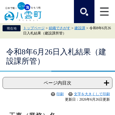
ペ
メ
ー
ニ
ジ
ュ
の
ー
先
を
頭
飛
トップページ
>
組織でさがす
>
建設課
>
令和8年6月26
で
ば
日入札結果（建設課所管）
す。
し
て
本
本
文
令和8年6月26日入札結果（建
文
へ
設課所管）
ページ内目次
印刷
文字を大きくして印刷
更新日：2026年6月26日更新