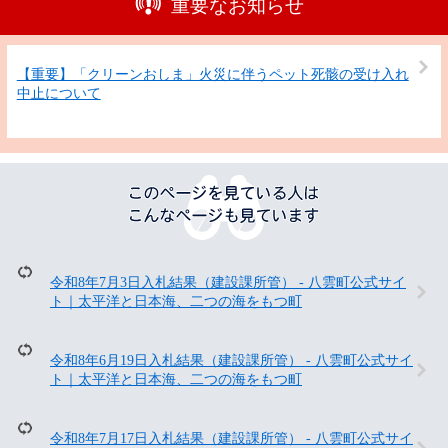
重要なお知らせ
【重要】「クリーンおしま」火災に伴うペット死骸の受け入れ
中止について
こ
の
ペ
ー
ジ
を
令和8年7月3日入札結果（建設課所管） - 八雲町公式サイ
見
ト｜太平洋と日本海、二つの海をもつ町
て
い
る
令和8年6月19日入札結果（建設課所管） - 八雲町公式サイ
人
ト｜太平洋と日本海、二つの海をもつ町
は
こ
ん
令和8年7月17日入札結果（建設課所管） - 八雲町公式サイ
な