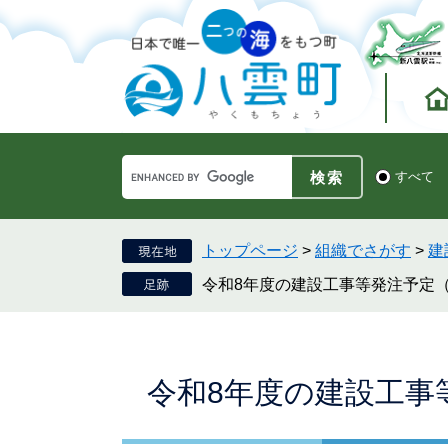
ペ
メ
ー
ニ
ジ
ュ
の
ー
先
を
頭
飛
で
ば
す。
し
Google
て
検
すべて
カ
索
本
ス
対
文
タ
象
へ
ム
トップページ
>
組織でさがす
>
建
検
令和8年度の建設工事等発注予定
索
本
令和8年度の建設工事
文