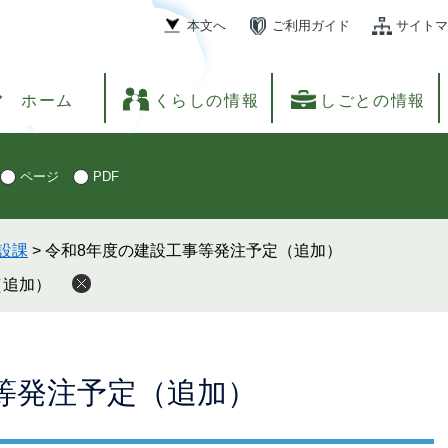
本文へ
ご利用ガイド
サイトマ
ホーム
くらしの情報
しごとの情報
ページ
PDF
設課
>
令和8年度の建設工事等発注予定（追加）
（追加）
等発注予定（追加）