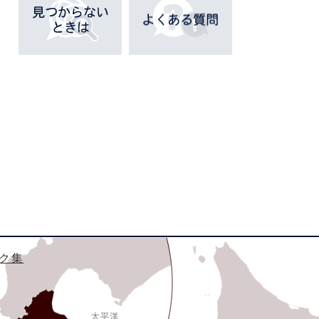
ペ
ー
ジ
も
見
て
い
ま
す
ク集