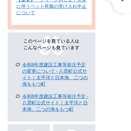
に伴うペット死骸の受け入れ中止
について
こ
の
ペ
ー
ジ
令和8年度建設工事等発注予定
を
の変更について - 八雲町公式サ
見
イト｜太平洋と日本海、二つの
て
海をもつ町
い
る
令和8年度建設工事等発注予定 -
人
八雲町公式サイト｜太平洋と日
は
本海、二つの海をもつ町
こ
ん
な