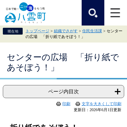
ペ
メ
ー
ニ
ジ
ュ
の
ー
先
を
頭
飛
トップページ
>
組織でさがす
>
住民生活課
>
センター
で
ば
の広場 「折り紙であそぼう！」
す。
し
て
本
本
文
センターの広場 「折り紙で
文
へ
あそぼう！」
ページ内目次
印刷
文字を大きくして印刷
更新日：2026年6月1日更新