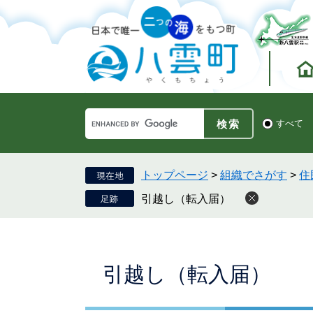
ペ
メ
ー
ニ
ジ
ュ
の
ー
先
を
頭
飛
で
ば
す。
し
Google
て
検
すべて
カ
索
本
ス
対
文
タ
象
へ
ム
トップページ
>
組織でさがす
>
住
検
引越し（転入届）
索
本
引越し（転入届）
文