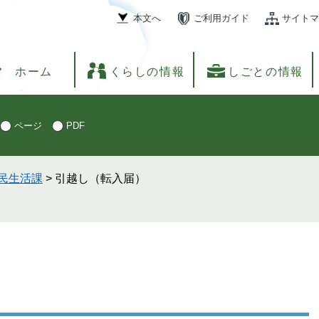
本文へ
ご利用ガイド
サイトマ
ホーム
くらしの情報
しごとの情報
ページ
PDF
民生活課
>
引越し（転入届）