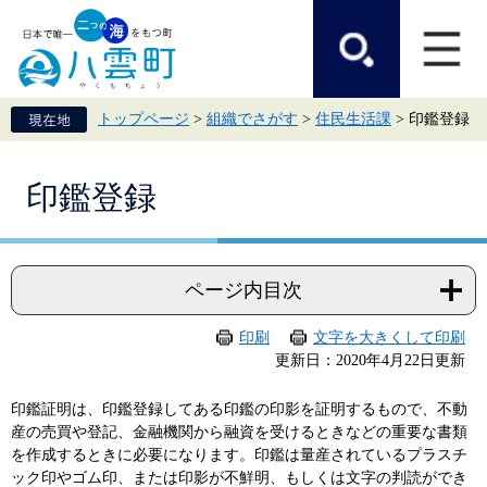
ペ
メ
ー
ニ
ジ
ュ
の
ー
先
を
頭
飛
トップページ
>
組織でさがす
>
住民生活課
>
印鑑登録
で
ば
す。
し
て
本
本
印鑑登録
文
文
へ
ページ内目次
印刷
文字を大きくして印刷
更新日：2020年4月22日更新
印鑑証明は、印鑑登録してある印鑑の印影を証明するもので、不動
産の売買や登記、金融機関から融資を受けるときなどの重要な書類
を作成するときに必要になります。印鑑は量産されているプラスチ
ック印やゴム印、または印影が不鮮明、もしくは文字の判読ができ