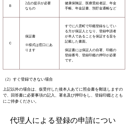
2点の提示が必要
健康保険証、医療受給者証、年金
Ｂ
なもの
手帳、年金証書、預貯金通帳など
すでに八雲町で印鑑登録をしてい
る方が保証人となり、登録申請者
保証書
が本人であることを保証する旨を
記載した書面。
Ｃ
※様式は窓口にあ
ります
保証書には保証人の自署、印鑑の
登録番号、登録印鑑の押印が必要
です。
（2）すぐ登録できない場合
上記以外の場合は、仮受付した後本人あてに照会書を郵送しますの
で、回答書に必要事項の記入、署名及び押印をし、登録印鑑ととも
にご持参ください。
代理人による登録の申請につい