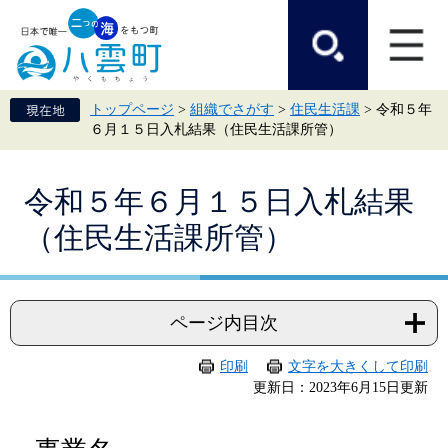
ペ
メ
ー
ニ
ジ
ュ
の
ー
先
を
頭
飛
トップページ
>
組織でさがす
>
住民生活課
>
令和５年
で
ば
６月１５日入札結果（住民生活課所管）
す。
し
て
本
本
文
令和５年６月１５日入札結果
文
へ
（住民生活課所管）
ページ内目次
印刷
文字を大きくして印刷
更新日：2023年6月15日更新