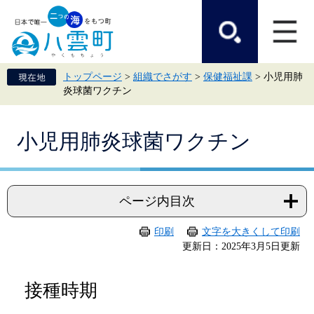
ペ
メ
ー
ニ
ジ
ュ
の
ー
先
を
頭
飛
トップページ
>
組織でさがす
>
保健福祉課
>
小児用肺
で
ば
炎球菌ワクチン
す。
し
て
本
本
文
小児用肺炎球菌ワクチン
文
へ
ページ内目次
印刷
文字を大きくして印刷
更新日：2025年3月5日更新
接種時期