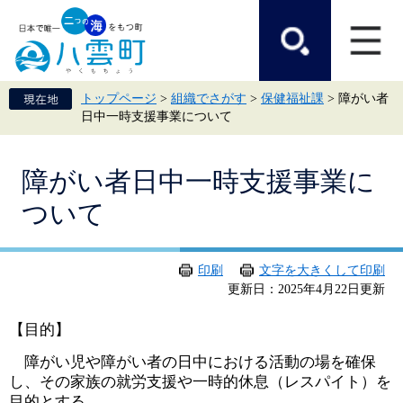
ペ
メ
ー
ニ
ジ
ュ
の
ー
先
を
頭
飛
トップページ
>
組織でさがす
>
保健福祉課
>
障がい者
で
ば
日中一時支援事業について
す。
し
て
本
本
文
障がい者日中一時支援事業に
文
へ
ついて
印刷
文字を大きくして印刷
更新日：2025年4月22日更新
【目的】
障がい児や障がい者の日中における活動の場を確保
し、その家族の就労支援や一時的休息（レスパイト）を
目的とする。