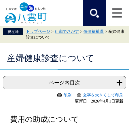
ペ
メ
ー
ニ
ジ
ュ
の
ー
先
を
頭
飛
トップページ
>
組織でさがす
>
保健福祉課
>
産婦健康
で
ば
診査について
す。
し
て
本
本
文
産婦健康診査について
文
へ
ページ内目次
印刷
文字を大きくして印刷
更新日：2026年4月1日更新
費用の助成について