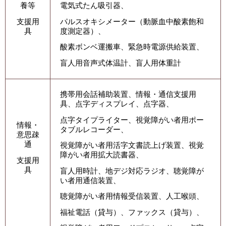
養等
電気式たん吸引器、
支援用
パルスオキシメーター（動脈血中酸素飽和
具
度測定器）、
酸素ボンベ運搬車、緊急時電源供給装置、
盲人用音声式体温計、盲人用体重計
携帯用会話補助装置、情報・通信支援用
具、点字ディスプレイ、点字器、
点字タイプライター、視覚障がい者用ポー
情報・
タブルレコーダー、
意思疎
通
視覚障がい者用活字文書読上げ装置、視覚
障がい者用拡大読書器、
支援用
具
盲人用時計、地デジ対応ラジオ、聴覚障が
い者用通信装置、
聴覚障がい者用情報受信装置、人工喉頭、
福祉電話（貸与）、ファックス（貸与）、