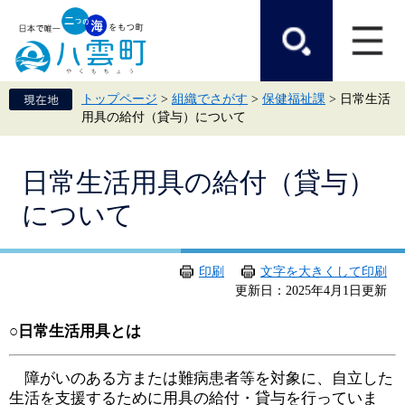
ペ
メ
ー
ニ
ジ
ュ
の
ー
先
を
頭
飛
トップページ
>
組織でさがす
>
保健福祉課
>
日常生活
で
ば
用具の給付（貸与）について
す。
し
て
本
本
文
日常生活用具の給付（貸与）
文
へ
について
印刷
文字を大きくして印刷
更新日：2025年4月1日更新
○日常生活用具とは
障がいのある方または難病患者等を対象に、自立した
生活を支援するために用具の給付・貸与を行っていま