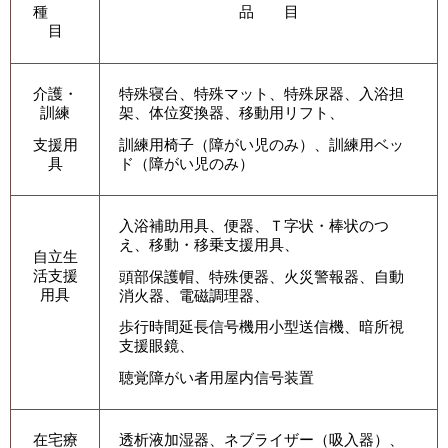
種
品 目
目
介護・
特殊寝台、特殊マット、特殊尿器、入浴担
訓練
架、体位変換器、移動用リフト、
支援用
訓練用椅子（障がい児のみ）、訓練用ベッ
具
ド（障がい児のみ）
入浴補助用具、便器、Ｔ字状・棒状のつ
え、移動・移乗支援用具、
自立生
活支援
頭部保護帽、特殊便器、火災警報器、自動
用具
消火器、電磁調理器、
歩行時間延長信号機用小型送信機、暗所視
支援眼鏡、
聴覚障がい者用屋内信号装置
在宅療
透析液加湿器、ネブライザー（吸入器）、