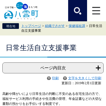
ペ
メ
ー
ニ
ジ
ュ
の
ー
先
を
頭
飛
トップページ
>
組織でさがす
>
保健福祉課
>
日常生活
で
ば
自立支援事業
す。
し
て
本
本
文
日常生活自立支援事業
文
へ
ページ内目次
印刷
文字を大きくして印刷
更新日：2019年2月1日更新
高齢や障がいにより日常生活の判断に不安のある在宅生活の方で、
福祉サービス利用の手続きや生活費の管理、年金証書などの大切な
書類の預かりをお手伝いする制度です。