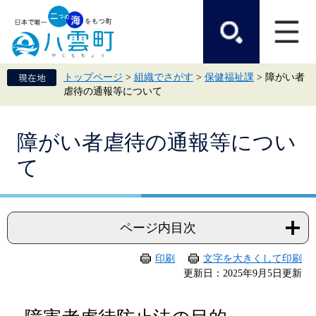
ペ
メ
ー
ニ
ジ
ュ
の
ー
先
を
頭
飛
トップページ
>
組織でさがす
>
保健福祉課
>
障がい者
で
ば
虐待の通報等について
す。
し
て
本
本
文
障がい者虐待の通報等につい
文
へ
て
ページ内目次
印刷
文字を大きくして印刷
更新日：2025年9月5日更新