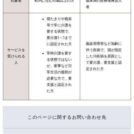
対象者
町内に住む65歳以上の方
歳未満の医療保険加入
者
寝たきりや痴呆
等で常に介護を
要する状態で、
要介護1～5まで
脳血管障害など加齢に
に認定された方
サービスを
伴う疾病で、国が指定
常時介護を要す
受けられる
した16疾病を原因とし
る状態ではない
人
て要介護、要支援と認
が、家事など日
定された方
常生活の援助が
必要な方で、要
支援と認定され
た方
このページに関するお問い合わせ先