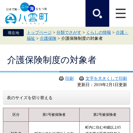
ペ
メ
ー
ニ
ジ
ュ
の
ー
先
を
頭
飛
トップページ
>
分類でさがす
>
くらしの情報
>
介護・
で
ば
福祉
>
介護保険
>
介護保険制度の対象者
す。
し
て
本
本
文
介護保険制度の対象者
文
へ
印刷
文字を大きくして印刷
更新日：2019年2月1日更新
表のサイズを切り替える
区分
第1号被保険者
第2号被保険者
町内に住む40歳以上65