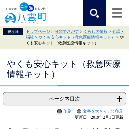
ペ
メ
ー
ニ
ジ
ュ
の
ー
先
を
頭
飛
トップページ
>
分類でさがす
>
くらしの情報
>
介護・
で
ば
福祉
>
やくも安心キット（救急医療情報キット）
>
や
す。
し
くも安心キット（救急医療情報キット）
て
本
文
本
へ
やくも安心キット（救急医療
文
情報キット）
ページ内目次
印刷
文字を大きくして印刷
更新日：2019年2月1日更新