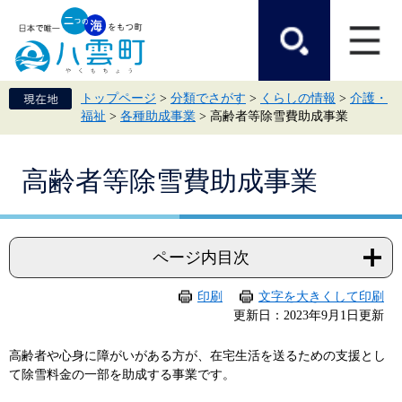
ペ
メ
ー
ニ
ジ
ュ
の
ー
先
を
頭
飛
トップページ
>
分類でさがす
>
くらしの情報
>
介護・
で
ば
福祉
>
各種助成事業
>
高齢者等除雪費助成事業
す。
し
て
本
本
文
高齢者等除雪費助成事業
文
へ
ページ内目次
印刷
文字を大きくして印刷
更新日：2023年9月1日更新
高齢者や心身に障がいがある方が、在宅生活を送るための支援とし
て除雪料金の一部を助成する事業です。