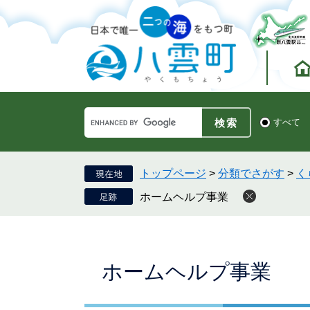
ペ
メ
ー
ニ
ジ
ュ
の
ー
先
を
頭
飛
で
ば
す。
し
Google
て
検
すべて
カ
索
本
ス
対
文
タ
象
へ
ム
トップページ
>
分類でさがす
>
く
検
ホームヘルプ事業
索
本
ホームヘルプ事業
文