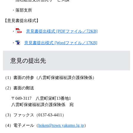
・落部支所
【意見書提出様式】
・
意見書提出様式 [PDFファイル／72KB]
・
意見書提出様式 [Wordファイル／17KB]
意見の提出先
（1）書面の持参（八雲町保健福祉課介護保険係）
（2）書面の郵送
〒049-3117 八雲町栄町13番地1
八雲町保健福祉課介護保険係 宛
（3）ファックス（0137-63-4411）
（4）電子メール（
hoken@town.yakumo.lg.jp
）