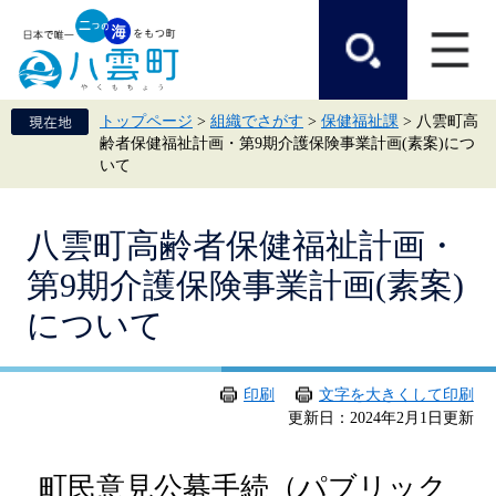
ペ
メ
ー
ニ
ジ
ュ
の
ー
先
を
頭
飛
トップページ
>
組織でさがす
>
保健福祉課
>
八雲町高
で
ば
齢者保健福祉計画・第9期介護保険事業計画(素案)につ
す。
し
いて
て
本
文
本
へ
八雲町高齢者保健福祉計画・
文
第9期介護保険事業計画(素案)
について
印刷
文字を大きくして印刷
更新日：2024年2月1日更新
町民意見公募手続（パブリック