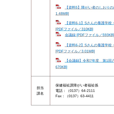
【資料5】障がい者のしおりの改
1.48MB]
【資料6-1】Sさんの養護学
[PDFファイル／310KB]
会議録 [PDFファイル／593KB
【資料6-2】Sさんの養護学
[PDFファイル／3.01MB]
【会議録】令和7年度 第1回
670KB]
保健福祉課障がい者福祉係
担当
電話：（0137）64-2111
課名
Fax：（0137）63-4411