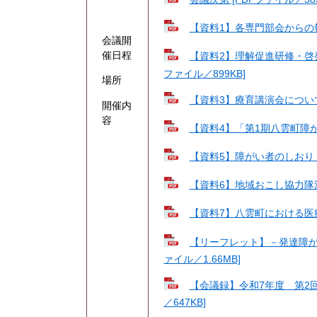
【資料1】各専門部会からの報告
会議開
催日程
【資料2】理解促進研修・啓
ファイル／899KB]
場所
【資料3】療育講演会について 
開催内
容
【資料4】「第1期八雲町障が
【資料5】障がい者のしおり（表
【資料6】地域おこし協力隊活動
【資料7】八雲町における医療的
【リーフレット】－発達障が
ァイル／1.66MB]
【会議録】令和7年度 第2
／647KB]