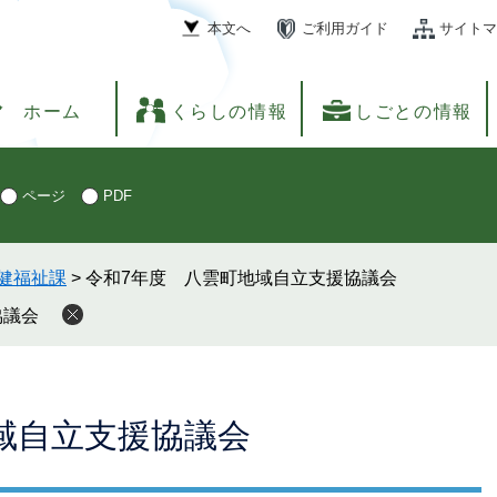
本文へ
ご利用ガイド
サイトマ
ホーム
くらしの情報
しごとの情報
ページ
PDF
健福祉課
>
令和7年度 八雲町地域自立支援協議会
協議会
域自立支援協議会