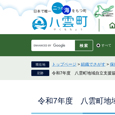
ペ
メ
ー
ニ
ジ
ュ
の
ー
先
を
頭
飛
で
ば
す。
し
Google
て
検
すべて
カ
索
本
ス
対
文
タ
象
へ
ム
トップページ
>
組織でさがす
>
保
検
令和7年度 八雲町地域自立支援
索
本
令和7年度 八雲町地
文