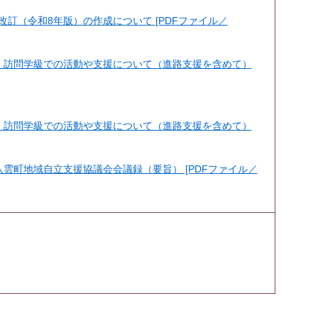
訂（令和8年版）の作成について [PDFファイル／
校・訪問学級での活動や支援について（進路支援を含めて）
]
校・訪問学級での活動や支援について（進路支援を含めて）
八雲町地域自立支援協議会会議録（要旨） [PDFファイル／