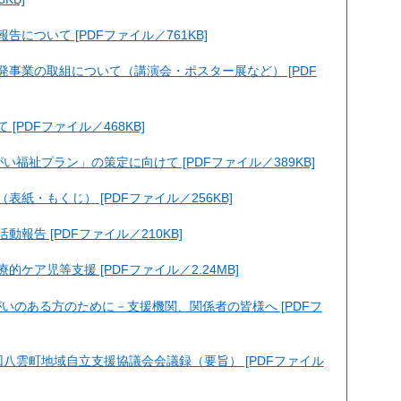
について [PDFファイル／761KB]
発事業の取組について（講演会・ポスター展など） [PDF
[PDFファイル／468KB]
い福祉プラン」の策定に向けて [PDFファイル／389KB]
紙・もくじ） [PDFファイル／256KB]
報告 [PDFファイル／210KB]
ケア児等支援 [PDFファイル／2.24MB]
いのある方のために－支援機関、関係者の皆様へ [PDFフ
回八雲町地域自立支援協議会会議録（要旨） [PDFファイル