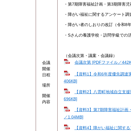
・第7期障害福祉計画・第3期障害
・障がい福祉に関するアンケート調
・障がい者のしおりの改訂（令和8
・Sさんの養護学校・訪問学級での
（会議次第・議案・会議録）
会議次第 [PDFファイル／442K
会議
開催
【資料1】令和6年度優先調達実
日程
406KB]
場所
【資料2】八雲町地域自立支援
開催
696KB]
内容
【資料3】第7期障害福祉計画・
／1.04MB]
【資料4】障がい福祉に関するアン