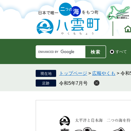
ペ
メ
ー
ニ
ジ
ュ
の
ー
先
を
頭
飛
で
ば
す。
し
Google
て
検
すべて
カ
索
本
ス
対
文
タ
象
へ
ム
トップページ
>
広報やくも
>
令和
検
令和5年7月号
索