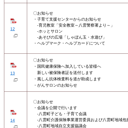
〇お知らせ
・子育て支援センターからのお知らせ
-育児教室「安全教室～八雲警察署より～」
12
-ホッとサロン
-あそびの広場「しゃぼん玉・水遊び」
・ヘルプマーク・ヘルプカードについて
〇お知らせ
・国民健康保険へ加入している皆様へ
新しい被保険者証を送付します
13
・風しん抗体検査料を道が助成します
・がんサロンのお知らせ
〇お知らせ
・会議を公開で行います
-八雲町子ども・子育て会議
-八雲町介護保険事業運営委員および八雲町地域包
14
-八雲町地域自立支援協議会