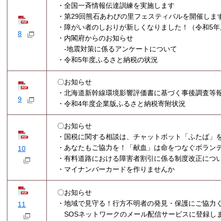
・全国一斉情報伝達訓練を実施します
・第29回熊石あわびの里フェスティバルを開催しま
・障がい者のしおりが新しくなりました！（令和5年
8
・内閣府からのお知らせ
-地震対策に係るアンケートについて
・令和5年度ふるさと納税の状況
〇お知らせ
・北海道新幹線環境影響評価書に基づく事後調査等
9
・令和4年度企業版ふるさと納税寄附状況
〇お知らせ
・国税に関する相談は、チャットボット「ふたば」
・あなたもご協力を！「献血」は命をつなぐボラン
10
・有料道路における障害者割引に係る制度改正につ
・マイナンバーカードを作りませんか
〇お知らせ
・地域で見守る！行方不明者の発見・保護にご協力く
11
SOSネットワークのメール配信サービスに登録しま