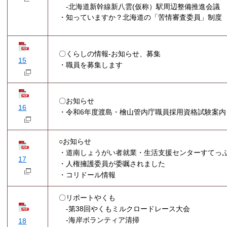
-北海道新幹線新八雲(仮称）駅周辺整備推進会議
・知っていますか？北海道の「苦情審査委員」制度
〇くらしの情報-お知らせ、募集
15
・職員を募集します​
〇お知らせ
16
・令和6年度渡島・檜山管内庁職員採用資格試験案内
○お知らせ
・道南しょうがい者就業・生活支援センターすてっ
17
・人権擁護委員が委嘱されました
・コリドール情報​
〇リポートやくも​
-第38回やくもミルクロードレース大会
-海岸ボランティア清掃
18