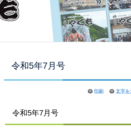
本
令和5年7月号
文
印刷
文字を
令和5年7月号