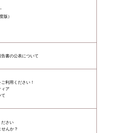
す
度版）
報告書の公表について
をご利用ください！
ティア
いて
ださい​
せんか？​