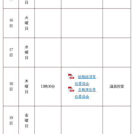
日
火
16
曜
日
日
水
17
曜
日
日
総務経済常
木
18
任委員会
議員控室
曜
13時30分
日
​文教厚生常
日
任委員会
金
19
曜
日
日