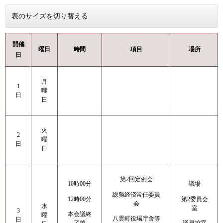
表のサイズを切り替える
開催
曜日
時間
項目
場所
日
月
1
曜
日
日
火
2
曜
日
日
第2回定例会
10時00分
議場
総務経済常任委員
12時00分
第2委員会
会
水
室
3
本会議終
曜
八雲町役場庁舎等
日
了後
議員控室