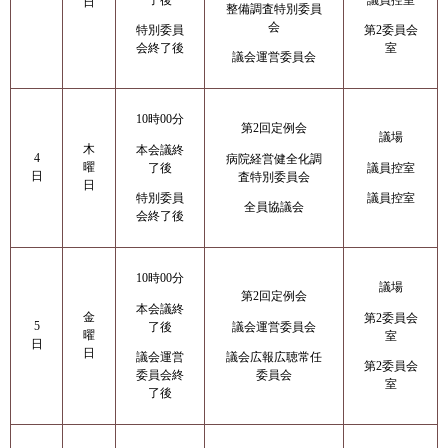
日
整備調査特別委員
会
特別委員
第2委員会
会終了後
室
議会運営委員会
10時00分
第2回定例会
議場
木
本会議終
4
病院経営健全化調
曜
了後
議員控室
日
査特別委員会
日
特別委員
議員控室
全員協議会
会終了後
10時00分
議場
第2回定例会
本会議終
金
第2委員会
5
了後
議会運営委員会
曜
室
日
日
議会運営
議会広報広聴常任
第2委員会
委員会終
委員会
室
了後