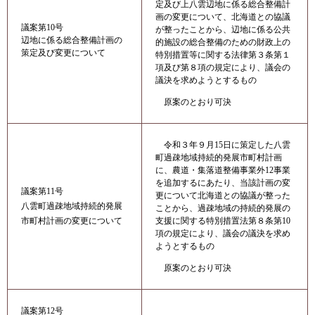
定及び上八雲辺地に係る総合整備計
画の変更について、北海道との協議
議案第10号
が整ったことから、辺地に係る公共
辺地に係る総合整備計画の
的施設の総合整備のための財政上の
策定及び変更について
特別措置等に関する法律第３条第１
項及び第８項の規定により、議会の
議決を求めようとするもの
原案のとおり可決
令和３年９月15日に策定した八雲
町過疎地域持続的発展市町村計画
に、農道・集落道整備事業外12事業
を追加するにあたり、当該計画の変
議案第11号
更について北海道との協議が整った
八雲町過疎地域持続的発展
ことから、過疎地域の持続的発展の
市町村計画の変更について
支援に関する特別措置法第８条第10
項の規定により、議会の議決を求め
ようとするもの
原案のとおり可決
議案第12号