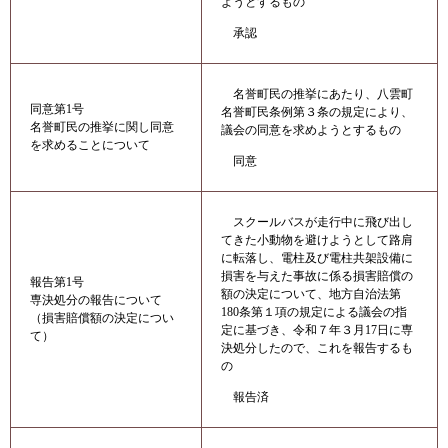
ようとするもの
承認
名誉町民の推挙にあたり、八雲町
同意第1号
名誉町民条例第３条の規定により、
名誉町民の推挙に関し同意
議会の同意を求めようとするもの
を求めることについて
同意
スクールバスが走行中に飛び出し
てきた小動物を避けようとして路肩
に転落し、電柱及び電柱共架設備に
損害を与えた事故に係る損害賠償の
報告第1号
額の決定について、地方自治法第
専決処分の報告について
180条第１項の規定による議会の指
（損害賠償額の決定につい
定に基づき、令和７年３月17日に専
て）
決処分したので、これを報告するも
の
報告済