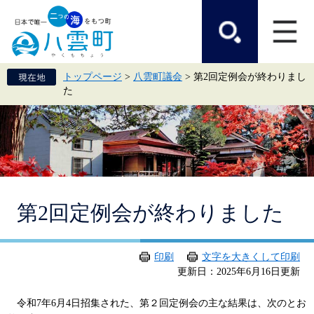
ペ
メ
ー
ニ
ジ
ュ
の
ー
先
を
頭
飛
トップページ
>
八雲町議会
>
第2回定例会が終わりまし
で
ば
た
す。
し
て
本
文
へ
本
第2回定例会が終わりました
文
印刷
文字を大きくして印刷
更新日：2025年6月16日更新
令和7年6月4日招集された、第２回定例会の主な結果は、次のとお