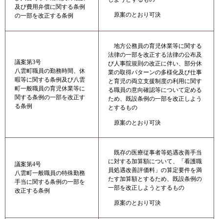
及び費用弁償に関する条例
原案のとおり可決
の一部を改正する条例
地方公務員の育児休業等に関する
法律の一部を改正する法律の公布及
議案第3号
び人事院規則の改正に伴い、部分休
八雲町職員の勤務時間、休
業の取得パターンの多様化及び仕事
暇等に関する条例及び八雲
と育児の両立支援制度の利用に関す
町一般職員の育児休業等に
る職員の意向確認等について定める
関する条例の一部を改正す
ため、既設条例の一部を改正しよう
る条例
とするもの
原案のとおり可決
既存の医療従事者等処遇改善手当
に対する加算額について、「看護職
議案第4号
員処遇改善評価料」の算定要件を満
八雲町一般職員の特殊勤務
たす加算額とするため、既設条例の
手当に関する条例の一部を
一部を改正しようとするもの
改正する条例
原案のとおり可決