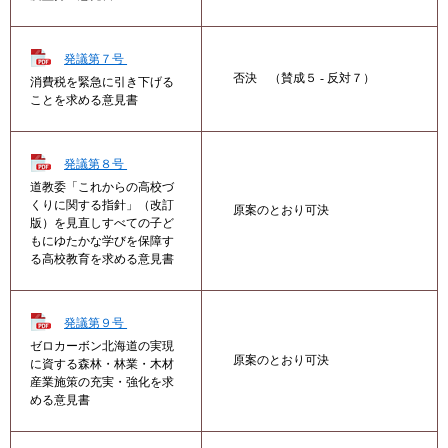
発議第７号
否決 （賛成５ - 反対７）
消費税を緊急に引き下げる
ことを求める意見書
発議第８号
道教委「これからの高校づ
くりに関する指針」（改訂
原案のとおり可決
版）を見直しすべての子ど
もにゆたかな学びを保障す
る高校教育を求める意見書
発議第９号
ゼロカーボン北海道の実現
原案のとおり可決
に資する森林・林業・木材
産業施策の充実・強化を求
める意見書