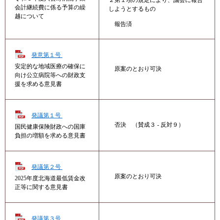
２第１項の規定により、議会に報告
会計継続費に係る予算の繰
しようとするもの
越について
報告済
発意第１号
安定的な地域医療の確保に
原案のとおり可決
向け公立病院等への財政支
援を求める意見書
発議第１号
否決 （賛成３ - 反対９）
国民健康保険財政への国庫
負担の増額を求める意見書
発議第２号
原案のとおり可決
2025年度北海道最低賃金改
正等に関する意見書
発議第３号