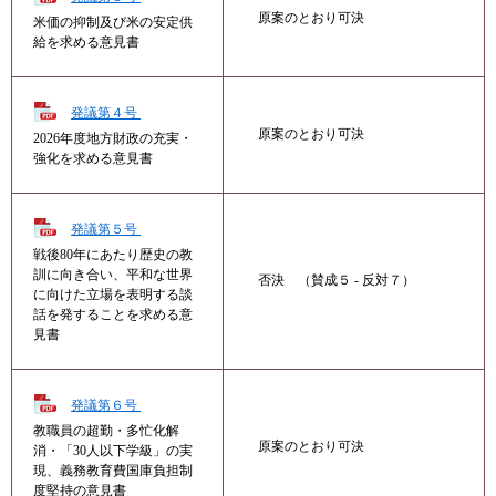
原案のとおり可決
米価の抑制及び米の安定供
給を求める意見書
発議第４号
原案のとおり可決
2026年度地方財政の充実・
強化を求める意見書
発議第５号
戦後80年にあたり歴史の教
訓に向き合い、平和な世界
否決 （賛成５ - 反対７）
に向けた立場を表明する談
話を発することを求める意
見書
発議第６号
教職員の超勤・多忙化解
原案のとおり可決
消・「30人以下学級」の実
現、義務教育費国庫負担制
度堅持の意見書