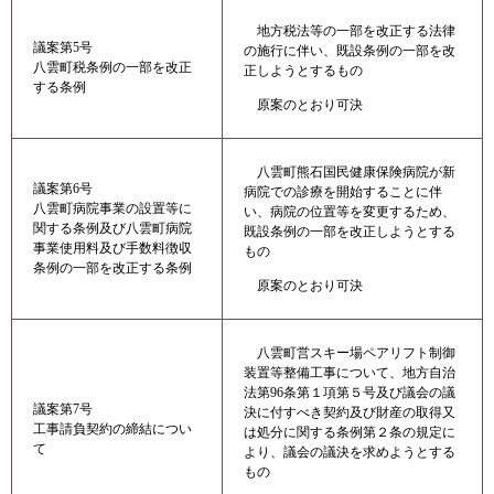
地方税法等の一部を改正する法律
議案第5号
の施行に伴い、既設条例の一部を改
八雲町税条例の一部を改正
正しようとするもの
する条例
原案のとおり可決
八雲町熊石国民健康保険病院が新
議案第6号
病院での診療を開始することに伴
八雲町病院事業の設置等に
い、病院の位置等を変更するため、
関する条例及び八雲町病院
既設条例の一部を改正しようとする
事業使用料及び手数料徴収
もの
条例の一部を改正する条例
原案のとおり可決
八雲町営スキー場ペアリフト制御
装置等整備工事について、地方自治
法第96条第１項第５号及び議会の議
議案第7号
決に付すべき契約及び財産の取得又
工事請負契約の締結につい
は処分に関する条例第２条の規定に
て
より、議会の議決を求めようとする
もの