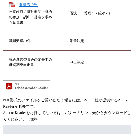
発議第10号
日本政府に核兵器禁止条約
否決 （賛成５ - 反対７）
の参加・調印・批准を求め
る意見書
議員派遣の件
派遣決定
議会運営委員会の閉会中の
申出決定
継続調査申出書
PDF形式のファイルをご覧いただく場合には、Adobe社が提供するAdobe
Readerが必要です。
Adobe Readerをお持ちでない方は、バナーのリンク先からダウンロードし
てください。（無料）