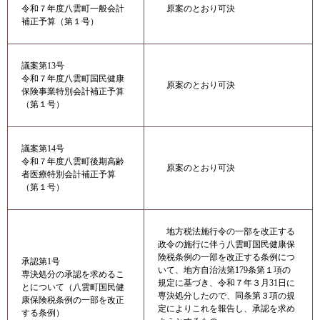
令和７年度八雲町一般会計
原案のとおり可決
補正予算（第１号）
議案第13号
令和７年度八雲町国民健康
原案のとおり可決
保険事業特別会計補正予算
（第１号）
議案第14号
令和７年度八雲町後期高齢
原案のとおり可決
者医療特別会計補正予算
（第１号）
地方税法施行令の一部を改正する
政令の施行に伴う八雲町国民健康保
険税条例の一部を改正する条例につ
承認第1号
いて、地方自治法第179条第１項の
専決処分の承認を求めるこ
規定に基づき、令和７年３月31日に
とについて（八雲町国民健
専決処分したので、同条第３項の規
康保険税条例の一部を改正
定によりこれを報告し、承認を求め
する条例）