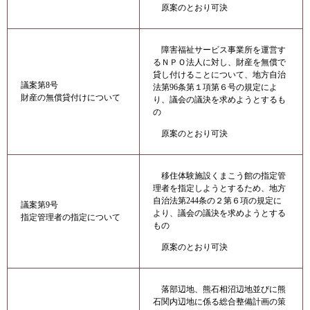
原案のとおり可決
障害福祉サービス事業所を運営す
るＮＰＯ法人に対し、財産を無償で
貸し付けることについて、地方自治
議案第8号
法第96条第１項第６号の規定によ
財産の無償貸付けについて
り、議会の議決を求めようとするも
の
原案のとおり可決
移住体験施設くまこう館の指定管
理者を指定しようとするため、地方
自治法第244条の２第６項の規定に
議案第9号
より、議会の議決を求めようとする
指定管理者の指定について
もの
原案のとおり可決
落部辺地、熊石相沼辺地並びに熊
石関内辺地に係る総合整備計画の策