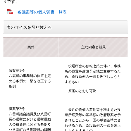
りです。
各議案等の個人賛否一覧表
表のサイズを切り替える
案件
主な内容と結果
役場庁舎の移転改築に伴い、事務
議案第1号
所の位置を建設予定地に変更するた
八雲町の事務所の位置を定
め、既設条例の一部を改正しようと
める条例の一部を改正する
するもの
条例
原案のとおり可決
議案第2号
最近の物価の変動等を踏まえた投
八雲町議会議員及び八雲町
票所経費等の基準額の政府原案が示
長の選挙における選挙運動
されたことから、国の単価基準に合
の公費負担に関する条例及
わせるため、既設条例の一部を改正
び八雲町非常勤職員の報酬
しようとするもの