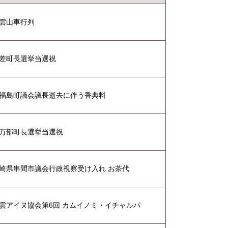
雲山車行列
差町長選挙当選祝
福島町議会議長逝去に伴う香典料
万部町長選挙当選祝
崎県串間市議会行政視察受け入れ お茶代
雲アイヌ協会第6回 カムイノミ・イチャルパ