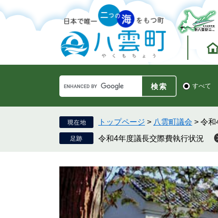
ペ
メ
ー
ニ
ジ
ュ
の
ー
先
を
頭
飛
で
ば
す。
し
Google
て
検
すべて
カ
索
本
ス
対
文
タ
象
へ
ム
トップページ
>
八雲町議会
>
令和
検
令和4年度議長交際費執行状況
索