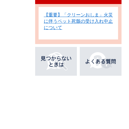
【重要】「クリーンおしま」火災
に伴うペット死骸の受け入れ中止
について