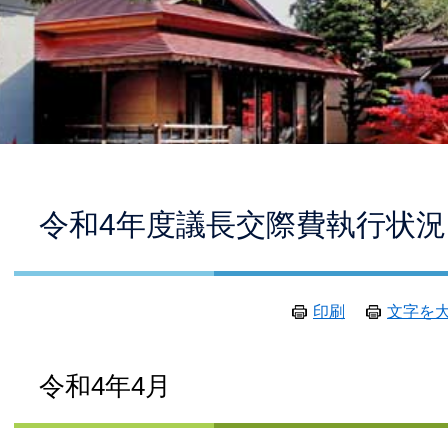
本
令和4年度議長交際費執行状況
文
印刷
文字を
令和4年4月