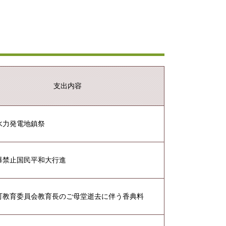
支出内容
水力発電地鎮祭
爆禁止国民平和大行進
町教育委員会教育長のご母堂逝去に伴う香典料