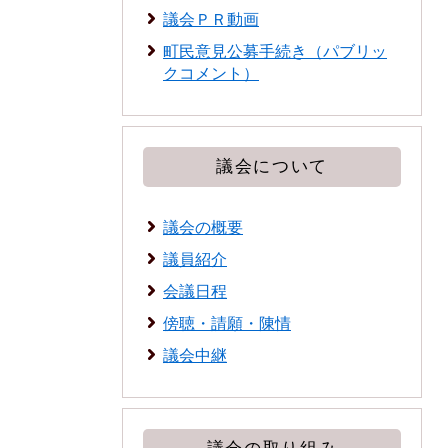
議会ＰＲ動画
町民意見公募手続き（パブリッ
クコメント）
議会について
議会の概要
議員紹介
会議日程
傍聴・請願・陳情
議会中継