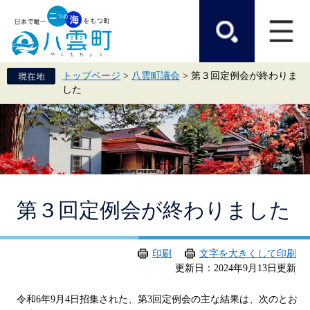
ペ
メ
ー
ニ
ジ
ュ
の
ー
先
を
頭
飛
トップページ
>
八雲町議会
>
第３回定例会が終わりま
で
ば
した
す。
し
て
本
文
へ
本
第３回定例会が終わりました
文
印刷
文字を大きくして印刷
更新日：2024年9月13日更新
令和6年9月4日招集された、第3回定例会の主な結果は、次のとお