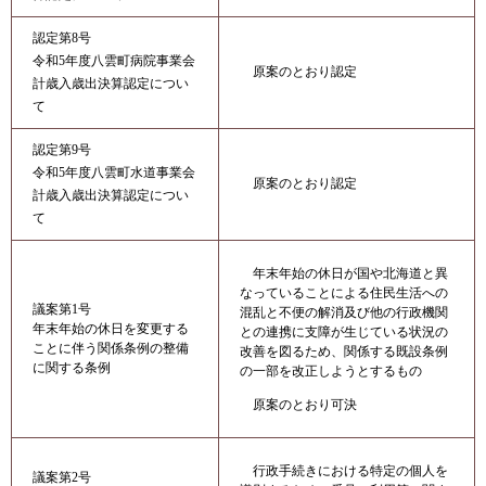
認定第8号
令和5年度八雲町病院事業会
原案のとおり認定
計歳入歳出決算認定につい
て
認定第9号
令和5年度八雲町水道事業会
原案のとおり認定
計歳入歳出決算認定につい
て
年末年始の休日が国や北海道と異
なっていることによる住民生活への
議案第1号
混乱と不便の解消及び他の行政機関
年末年始の休日を変更する
との連携に支障が生じている状況の
ことに伴う関係条例の整備
改善を図るため、関係する既設条例
に関する条例
の一部を改正しようとするもの
原案のとおり可決
行政手続きにおける特定の個人を
議案第2号