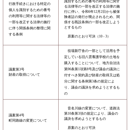
識別するための番号の利用等に関す
行政手続きにおける特定の
る法律等の一部を改正する法律の施
個人を識別するための番号
行に伴い、令和6年12月2日から被保
の利用等に関する法律等の
険者証の発行が廃止されるため、関
一部を改正する法律の施行
係する既設条例の一部を改正しよう
とするもの
に伴う関係条例の整理に関
する条例
原案のとおり可決（10 - 3）
役場新庁舎の一部として活用を予
定している旧八雲養護学校の土地を
購入することについて、地方自治法
第96条第1項第8号及び議会の議決に
議案第3号
財産の取得について
付すべき契約及び財産の取得又は処
分に関する条例第3条の規定によ
り、議会の議決を求めようとするも
の
音名川線の変更について、道路法
第10条第3項の規定により、議会の
議案第4号
議決を求めようとするもの
町同路線の変更について
原案のとおり可決