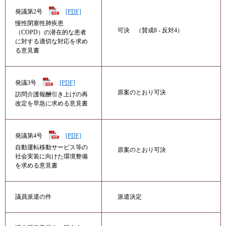
発議第2号
[PDF]
慢性閉塞性肺疾患
可決 （賛成8 - 反対4）
（COPD）の潜在的な患者
に対する適切な対応を求め
る意見書
発議3号
[PDF]
原案のとおり可決
訪問介護報酬引き上げの再
改定を早急に求める意見書
発議第4号
[PDF]
​自動運転移動サービス等の
原案のとおり可決
社会実装に向けた環境整備
を求める意見書
派遣決定
議員派遣の件