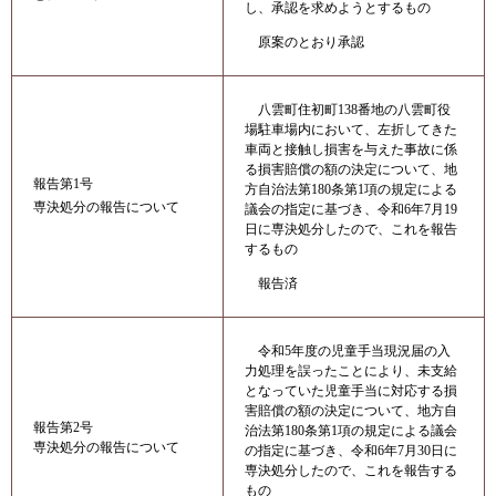
し、承認を求めようとするもの
原案のとおり承認
八雲町住初町138番地の八雲町役
場駐車場内において、左折してきた
車両と接触し損害を与えた事故に係
る損害賠償の額の決定について、地
報告第1号
方自治法第180条第1項の規定による
専決処分の報告について
議会の指定に基づき、令和6年7月19
日に専決処分したので、これを報告
するもの
報告済
令和5年度の児童手当現況届の入
力処理を誤ったことにより、未支給
となっていた児童手当に対応する損
害賠償の額の決定について、地方自
報告第2号
治法第180条第1項の規定による議会
専決処分の報告について
の指定に基づき、令和6年7月30日に
専決処分したので、これを報告する
もの