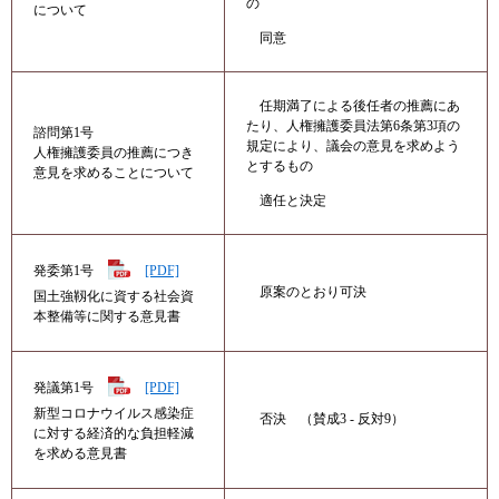
の
について
同意
任期満了による後任者の推薦にあ
たり、人権擁護委員法第6条第3項の
諮問第1号
規定により、議会の意見を求めよう
人権擁護委員の推薦につき
とするもの
意見を求めることについて
適任と決定
発委第1号
[PDF]
原案のとおり可決
国土強靱化に資する社会資
本整備等に関する意見書
発議第1号
[PDF]
​新型コロナウイルス感染症
否決 （賛成3 - 反対9）
に対する経済的な負担軽減
を求める意見書