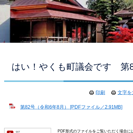
本
はい！やくも町議会です 第8
文
印刷
文字を
第82号（令和6年8月） [PDFファイル／2.91MB]
PDF形式のファイルをご覧いただく場合には、A