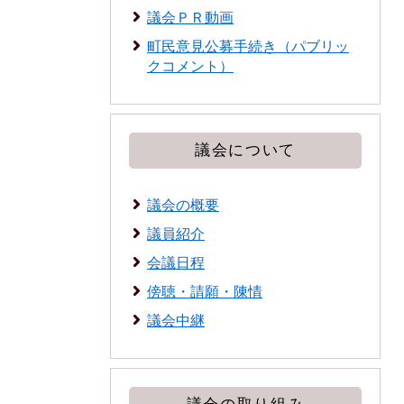
議会ＰＲ動画
町民意見公募手続き（パブリッ
クコメント）
議会について
議会の概要
議員紹介
会議日程
傍聴・請願・陳情
議会中継