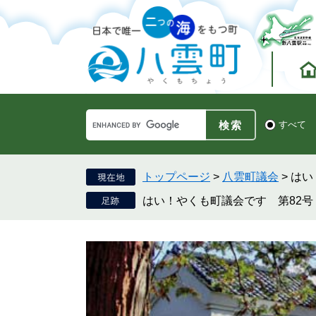
ペ
メ
ー
ニ
ジ
ュ
の
ー
先
を
頭
飛
で
ば
す。
し
Google
て
検
すべて
カ
索
本
ス
対
文
タ
象
へ
ム
トップページ
>
八雲町議会
>
はい
検
はい！やくも町議会です 第82号
索