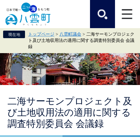
ペ
メ
ー
ニ
ジ
ュ
の
ー
先
を
頭
飛
トップページ
>
八雲町議会
>
二海サーモンプロジェク
で
ば
ト及び土地収用法の適用に関する調査特別委員会 会議
す。
し
録
て
本
文
へ
本
二海サーモンプロジェクト及
文
び土地収用法の適用に関する
調査特別委員会 会議録