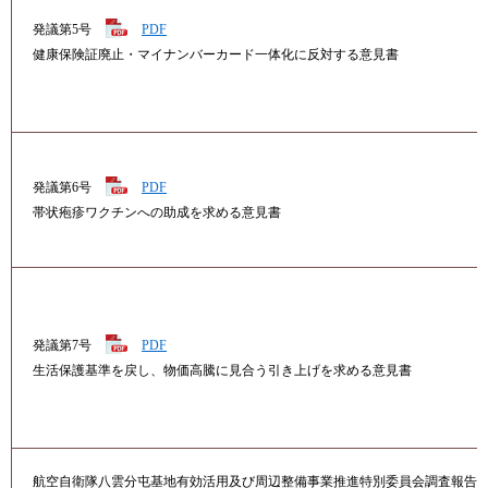
発議第5号
PDF
健康保険証廃止・マイナンバーカード一体化に反対する意見書
発議第6号
PDF
帯状疱疹ワクチンへの助成を求める意見書
発議第7号
PDF
生活保護基準を戻し、物価高騰に見合う引き上げを求める意見書
航空自衛隊八雲分屯基地有効活用及び周辺整備事業推進特別委員会調査報告