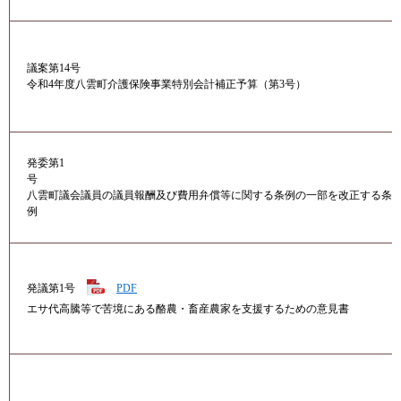
議案第14号
令和4年度八雲町介護保険事業特別会計補正予算（第3号）
発委第1
号
八雲町議会議員の議員報酬及び費用弁償等に関する条例の一部を改正する条
例
発議第1号
PDF
エサ代高騰等で苦境にある酪農・畜産農家を支援するための意見書