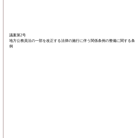
議案第2号
地方公務員法の一部を改正する法律の施行に伴う関係条例の整備に関する条
例