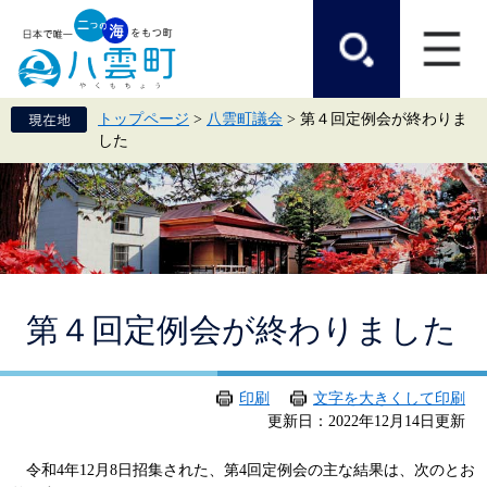
ペ
メ
ー
ニ
ジ
ュ
の
ー
先
を
頭
飛
トップページ
>
八雲町議会
>
第４回定例会が終わりま
で
ば
した
す。
し
て
本
文
へ
本
第４回定例会が終わりました
文
印刷
文字を大きくして印刷
更新日：2022年12月14日更新
令和4年12月8日招集された、第4回定例会の主な結果は、次のとお