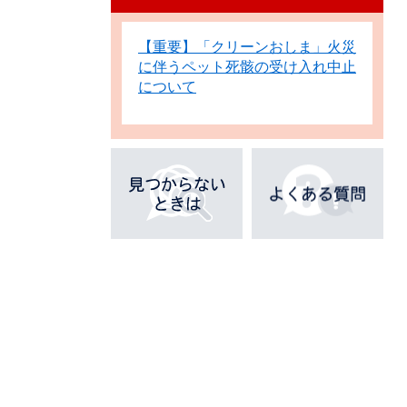
【重要】「クリーンおしま」火災
に伴うペット死骸の受け入れ中止
について