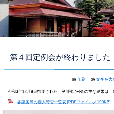
本
第４回定例会が終わりました
文
印刷
文字を大
令和3年12月9日招集された、第4回定例会の主な結果は、
各議案等の個人賛否一覧表 [PDFファイル／190KB]