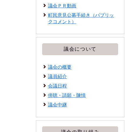
議会ＰＲ動画
町民意見公募手続き（パブリッ
クコメント）
議会について
議会の概要
議員紹介
会議日程
傍聴・請願・陳情
議会中継