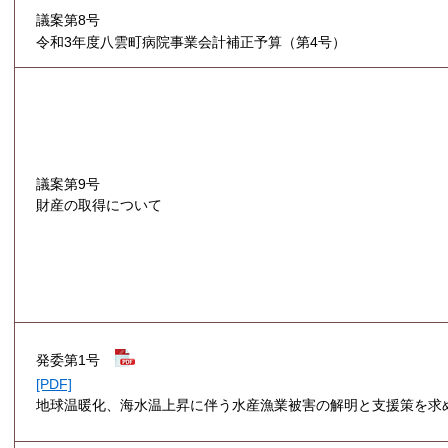
議案第8号
令和3年度八雲町病院事業会計補正予算（第4号）
議案第9号
財産の取得について
発委第1号
[PDF]
地球温暖化、海水温上昇に伴う水産漁業被害の解明と支援策を求