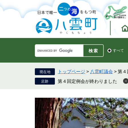
ペ
メ
ー
ニ
ジ
ュ
の
ー
先
を
頭
飛
で
ば
す。
し
Google
て
検
すべて
カ
索
本
ス
対
文
タ
象
へ
ム
トップページ
>
八雲町議会
>
第４
検
第４回定例会が終わりました
索