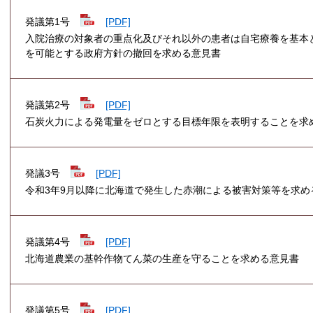
発議第1号
[PDF]
入院治療の対象者の重点化及びそれ以外の患者は自宅療養を基本
を可能とする政府方針の撤回を求める意見書
発議第2号
[PDF]
石炭火力による発電量をゼロとする目標年限を表明することを求
発議3号
[PDF]
令和3年9月以降に北海道で発生した赤潮による被害対策等を求め
発議第4号
[PDF]
北海道農業の基幹作物てん菜の生産を守ることを求める意見書
発議第5号
[PDF]