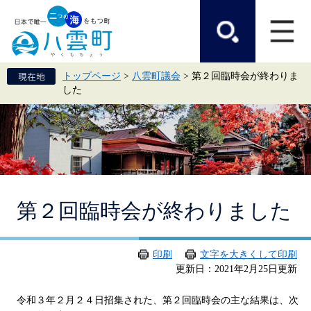
ペ
メ
ー
ニ
ジ
ュ
の
ー
先
を
頭
飛
トップページ
>
八雲町議会
>
第２回臨時会が終わりま
で
ば
した
す。
し
て
本
文
へ
本
第２回臨時会が終わりました
文
印刷
文字を大きくして印刷
更新日：2021年2月25日更新
令和３年２月２４日招集された、第２回臨時会の主な結果は、次