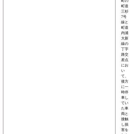
町の
町道
三杉
7号
線と
町道
内浦
大新
線の
丁字
路交
差点
にお
い
て、
後方
に一
時停
車し
てい
た車
両と
接触
し損
害を