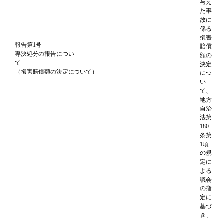
与え
た事
故に
係る
損害
報告第1号
賠償
専決処分の報告につい
額の
て
決定
（損害賠償額の決定について）
につ
い
て、
地方
自治
法第
180
条第
1項
の規
定に
よる
議会
の指
定に
基づ
き、