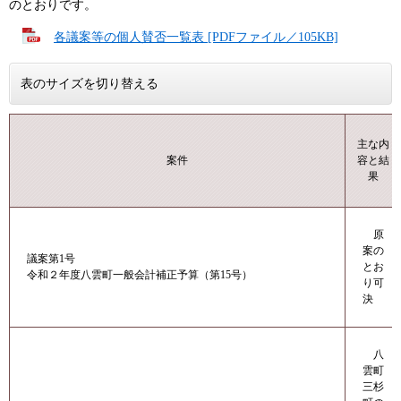
のとおりです。
各議案等の個人賛否一覧表 [PDFファイル／105KB]
表のサイズを切り替える
主な内
案件
容と結
果
原
案の
議案第1号
とお
令和２年度八雲町一般会計補正予算（第15号）
り可
決
八
雲町
三杉