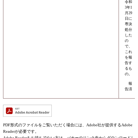
令和
3年1
月29
日に
専決
処分
した
の
で、
これ
を報
告す
るも
の。
報
告済
PDF形式のファイルをご覧いただく場合には、Adobe社が提供するAdobe
Readerが必要です。
Adobe Readerをお持ちでない方は、バナーのリンク先からダウンロードし