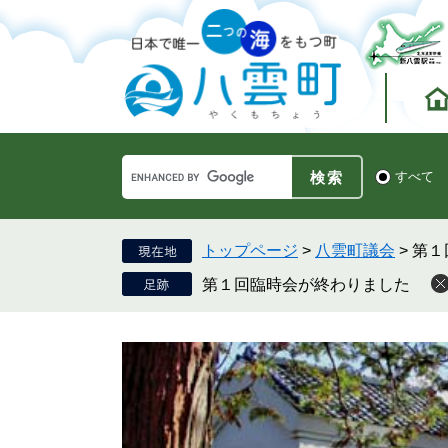
ペ
メ
ー
ニ
ジ
ュ
の
ー
先
を
頭
飛
で
ば
す。
し
Google
て
検
すべて
カ
索
本
ス
対
文
タ
象
へ
ム
トップページ
>
八雲町議会
>
第１
検
第１回臨時会が終わりました
索