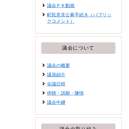
議会ＰＲ動画
町民意見公募手続き（パブリッ
クコメント）
議会について
議会の概要
議員紹介
会議日程
傍聴・請願・陳情
議会中継