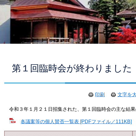
本
第１回臨時会が終わりました
文
印刷
文字を
令和３年１月２１日招集された、第１回臨時会の主な結果
各議案等の個人賛否一覧表 [PDFファイル／111KB]