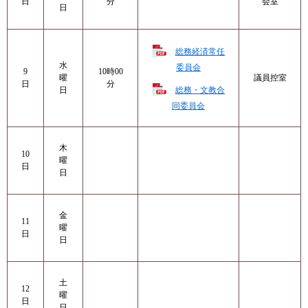
日
分
会室
日
総務経済常任
水
委員会
9
10時00
曜
議員控室
日
分
総務・文教合
日
同委員会
木
10
曜
日
日
金
11
曜
日
日
土
12
曜
日
日