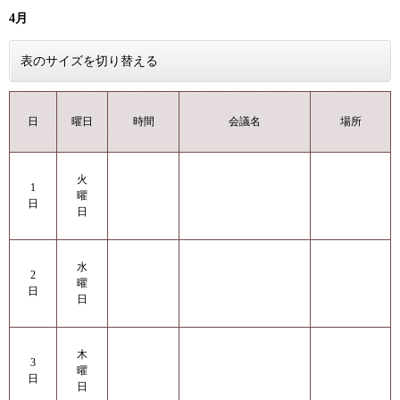
4月
表のサイズを切り替える
曜日
日
時間
会議名
場所
火
1
曜
日
日
水
2
曜
日
日
木
3
曜
日
日