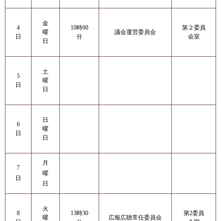
金
4
10時00
第２委員
曜
議会運営委員会
日
分
会室
日
土
5
曜
日
日
日
6
曜
日
日
月
7
曜
日
日
火
8
13時30
第2委員
曜
広報広聴常任委員会