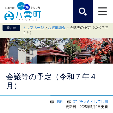
ペ
メ
ー
ニ
ジ
ュ
の
ー
先
を
頭
飛
トップページ
>
八雲町議会
>
会議等の予定（令和７年
で
ば
４月）
す。
し
て
本
文
へ
本
会議等の予定（令和７年４
文
月）
印刷
文字を大きくして印刷
更新日：2025年5月9日更新