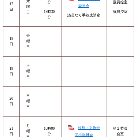
木
分
議員控室
17
委員会
曜
日
18時30
議員控室
日
議員なり手養成講座
分
金
18
曜
日
日
土
19
曜
日
日
日
20
曜
日
日
月
総務・文教合
21
10時00
第２委員
曜
日
分
会室
同小委員会
日