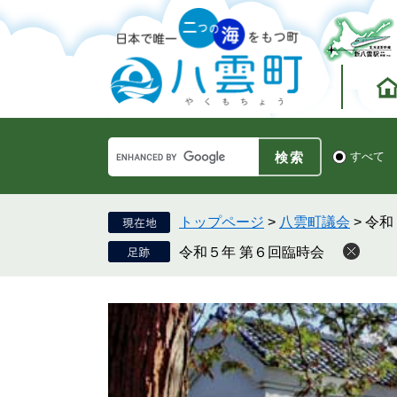
ペ
メ
ー
ニ
ジ
ュ
の
ー
先
を
頭
飛
で
ば
す。
し
Google
て
検
すべて
カ
索
本
ス
対
文
タ
象
へ
ム
トップページ
>
八雲町議会
>
令和
検
令和５年 第６回臨時会
索