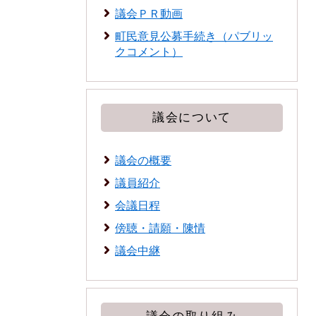
議会ＰＲ動画
町民意見公募手続き（パブリッ
クコメント）
議会について
議会の概要
議員紹介
会議日程
傍聴・請願・陳情
議会中継