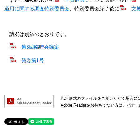
また、9時30分から
全員協議会
、本会議終了後に
適用に関する調査特別委員会
、特別委員会終了後に
文
議案は別添のとおりです。
第6回臨時会議案
発委第1号
PDF形式のファイルをご覧いただく場合には、A
Adobe Readerをお持ちでない方は、