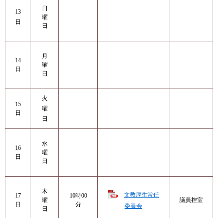
日
13
曜
日
日
月
14
曜
日
日
火
15
曜
日
日
水
16
曜
日
日
木
文教厚生常任
17
10時00
曜
議員控室
日
分
委員会
日