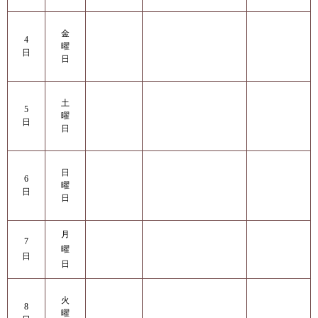
金
4
曜
日
日
土
5
曜
日
日
日
6
曜
日
日
月
7
曜
日
日
火
8
曜