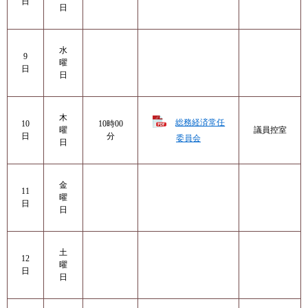
日
日
水
9
曜
日
日
木
総務経済常任
10
10時00
曜
議員控室
日
分
委員会
日
金
11
曜
日
日
土
12
曜
日
日