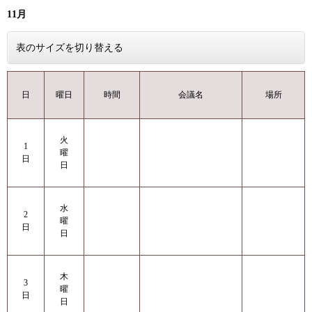
11月
表のサイズを切り替える
曜日
日
時間
会議名
場所
火
1
曜
日
日
水
2
曜
日
日
木
3
曜
日
日