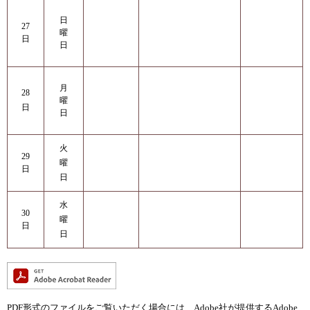
日
27
曜
日
日
月
28
曜
日
日
火
29
曜
日
日
水
30
曜
日
日
PDF形式のファイルをご覧いただく場合には、Adobe社が提供するAdobe