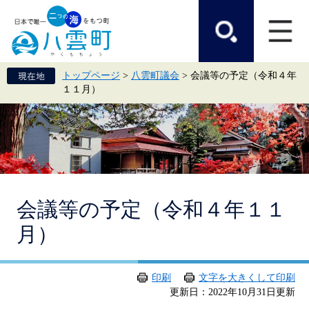
ペ
メ
ー
ニ
ジ
ュ
の
ー
先
を
頭
飛
トップページ
>
八雲町議会
>
会議等の予定（令和４年
で
ば
１１月）
す。
し
て
本
文
へ
本
会議等の予定（令和４年１１
文
月）
印刷
文字を大きくして印刷
更新日：2022年10月31日更新