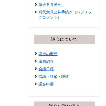
議会ＰＲ動画
町民意見公募手続き（パブリッ
クコメント）
議会について
議会の概要
議員紹介
会議日程
傍聴・請願・陳情
議会中継