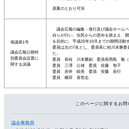
原案のとおり可決
議会広報の編集・発行及び議会ホームペ
自らが行い、住民からの意向を踏まえ、
を目的に、平成25年10月までの期間活動
発議第1号
委員は次の7名とし、委員長に桂川末勝委
議会広報公聴特
た。
別委員会設置に
委員 長桂 川末勝副 委員長岡島 敬
関する決議
委員 三澤 公雄 委員 佐藤 智子
委員 赤井 睦美 委員 安藤 辰行
委員 横田 喜世志
このページに関するお問
議会事務局