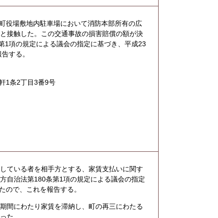
雲町役場敷地内駐車場において消防本部所有の広
両と接触した。この交通事故の損害賠償の額が決
第1項の規定による議会の指定に基づき、平成23
報告する。
1条2丁目3番9号
している者を相手方とする、家賃支払いに関す
方自治法第180条第1項の規定による議会の指定
したので、これを報告する。
期間にわたり家賃を滞納し、町の再三にわたる
かった。