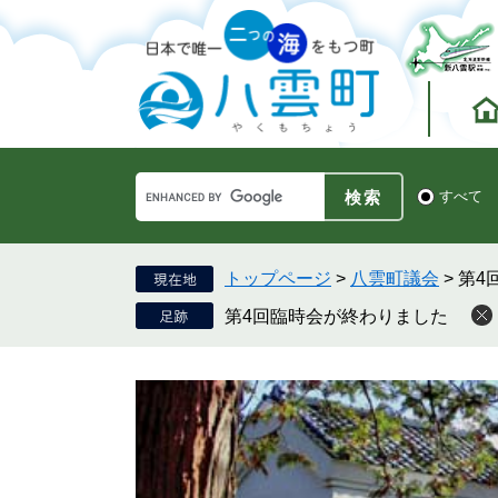
ペ
メ
ー
ニ
ジ
ュ
の
ー
先
を
頭
飛
で
ば
す。
し
Google
て
検
すべて
カ
索
本
ス
対
文
タ
象
へ
ム
トップページ
>
八雲町議会
>
第4
検
第4回臨時会が終わりました
索