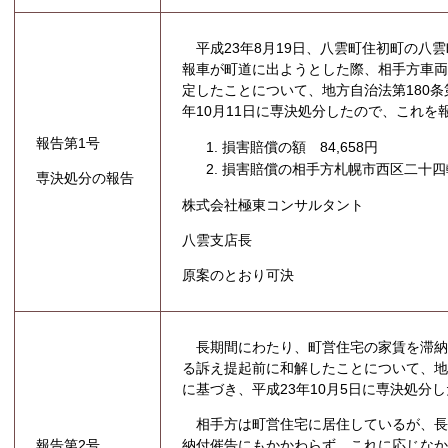
平成23年8月19日、八雲町住初町の八
報車が町道に出ようとした際、相手方車
定したことについて、地方自治法第180条
年10月11日に専決処分したので、これを
報告第1号
損害賠償の額 84,658円
損害賠償の相手方札幌市西区二十四軒
専決処分の報告
株式会社極東コンサルタント
八雲支店長
原案のとおり可決
長期間にわたり、町営住宅の家賃を滞納
る訴え提起前に和解したことについて、地
に基づき、平成23年10月5日に専決処分
相手方は町営住宅に居住しているが、長
報告第2号
納付催告にもかかわらず、これに応じな