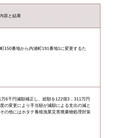
内容と結果
150番地から内浦町191番地1に変更するた
万6千円減額補正し、総額を122億3，311万円
制度の変更により手当額が減額による支出の減と
、その他にはホタテ養殖漁業災害廃棄物処理対策
。