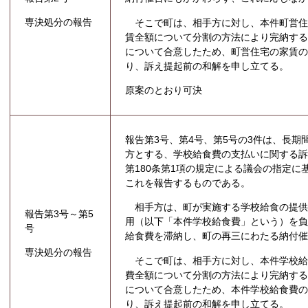
専決処分の報告
そこで町は、相手方に対し、本件町営住
賃全額について分割の方法により完納す
について合意したため、町営住宅の家賃の
り、訴え提起前の和解を申し立てる。
原案のとおり可決
報告第3号、第4号、第5号の3件は、長
方とする、学校給食費の支払いに関する
第180条第1項の規定による議会の指定に
これを報告するものである。
相手方は、町が実施する学校給食の提供
報告第3号～第5
用（以下「本件学校給食費」という）を
号
給食費を滞納し、町の再三にわたる納付
専決処分の報告
そこで町は、相手方に対し、本件学校給
費全額について分割の方法により完納す
について合意したため、本件学校給食費の
り、訴え提起前の和解を申し立てる。