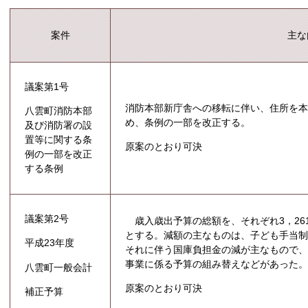
案件
主な
議案第1号
消防本部新庁舎への移転に伴い、住所を本町
八雲町消防本部
め、条例の一部を改正する。
及び消防署の設
置等に関する条
原案のとおり可決
例の一部を改正
する条例
議案第2号
歳入歳出予算の総額を、それぞれ3，261
とする。減額の主なものは、子ども手当
平成23年度
それに伴う国庫負担金の減が主なもので
事業に係る予算の組み替えなどがあった
八雲町一般会計
原案のとおり可決
補正予算