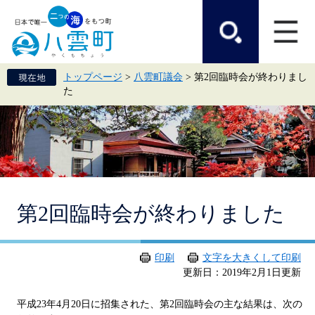
ペ
メ
ー
ニ
ジ
ュ
の
ー
先
を
頭
飛
トップページ
>
八雲町議会
>
第2回臨時会が終わりまし
で
ば
た
す。
し
て
本
文
へ
本
第2回臨時会が終わりました
文
印刷
文字を大きくして印刷
更新日：2019年2月1日更新
平成23年4月20日に招集された、第2回臨時会の主な結果は、次の