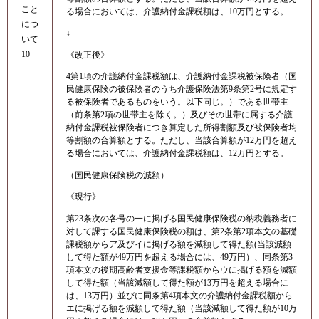
こと
る場合においては、介護納付金課税額は、10万円とする。
につ
↓
いて
10
《改正後》
4第1項の介護納付金課税額は、介護納付金課税被保険者（国
民健康保険の被保険者のうち介護保険法第9条第2号に規定す
る被保険者であるものをいう。以下同じ。）である世帯主
（前条第2項の世帯主を除く。）及びその世帯に属する介護
納付金課税被保険者につき算定した所得割額及び被保険者均
等割額の合算額とする。ただし、当該合算額が12万円を超え
る場合においては、介護納付金課税額は、12万円とする。
（国民健康保険税の減額）
《現行》
第23条次の各号の一に掲げる国民健康保険税の納税義務者に
対して課する国民健康保険税の額は、第2条第2項本文の基礎
課税額からア及びイに掲げる額を減額して得た額(当該減額
して得た額が49万円を超える場合には、49万円）、同条第3
項本文の後期高齢者支援金等課税額からウに掲げる額を減額
して得た額（当該減額して得た額が13万円を超える場合に
は、13万円）並びに同条第4項本文の介護納付金課税額から
エに掲げる額を減額して得た額（当該減額して得た額が10万