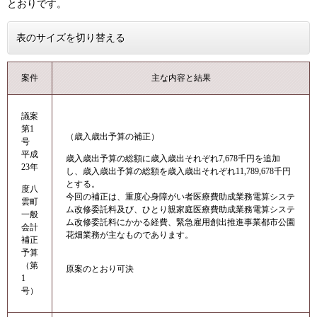
とおりです。
表のサイズを切り替える
案件
主な内容と結果
議案
第1
（歳入歳出予算の補正）
号
平成
歳入歳出予算の総額に歳入歳出それぞれ7,678千円を追加
23年
し、歳入歳出予算の総額を歳入歳出それぞれ11,789,678千円
とする。
度八
今回の補正は、重度心身障がい者医療費助成業務電算システ
雲町
ム改修委託料及び、ひとり親家庭医療費助成業務電算システ
一般
ム改修委託料にかかる経費、緊急雇用創出推進事業都市公園
会計
花畑業務が主なものであります。
補正
予算
（第
原案のとおり可決
1
号）