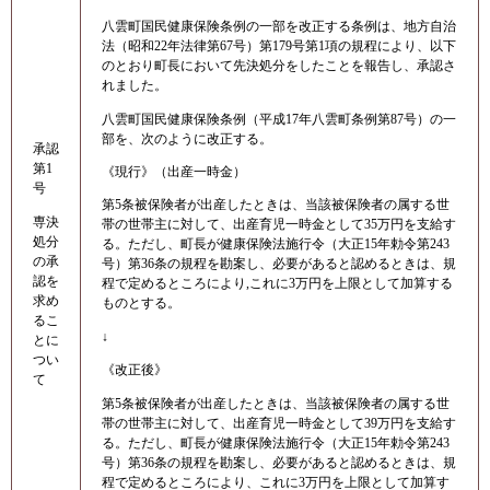
八雲町国民健康保険条例の一部を改正する条例は、地方自治
法（昭和22年法律第67号）第179号第1項の規程により、以下
のとおり町長において先決処分をしたことを報告し、承認さ
れました。
八雲町国民健康保険条例（平成17年八雲町条例第87号）の一
部を、次のように改正する。
承認
第1
《現行》（出産一時金）
号
第5条被保険者が出産したときは、当該被保険者の属する世
専決
帯の世帯主に対して、出産育児一時金として35万円を支給す
処分
る。ただし、町長が健康保険法施行令（大正15年勅令第243
の承
号）第36条の規程を勘案し、必要があると認めるときは、規
認を
程で定めるところにより,これに3万円を上限として加算する
求め
ものとする。
るこ
↓
とに
つい
《改正後》
て
第5条被保険者が出産したときは、当該被保険者の属する世
帯の世帯主に対して、出産育児一時金として39万円を支給す
る。ただし、町長が健康保険法施行令（大正15年勅令第243
号）第36条の規程を勘案し、必要があると認めるときは、規
程で定めるところにより、これに3万円を上限として加算す