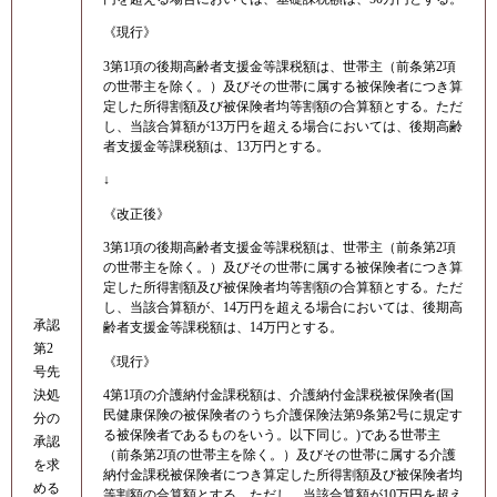
《現行》
3第1項の後期高齢者支援金等課税額は、世帯主（前条第2項
の世帯主を除く。）及びその世帯に属する被保険者につき算
定した所得割額及び被保険者均等割額の合算額とする。ただ
し、当該合算額が13万円を超える場合においては、後期高齢
者支援金等課税額は、13万円とする。
↓
《改正後》
3第1項の後期高齢者支援金等課税額は、世帯主（前条第2項
の世帯主を除く。）及びその世帯に属する被保険者につき算
定した所得割額及び被保険者均等割額の合算額とする。ただ
し、当該合算額が、14万円を超える場合においては、後期高
承認
齢者支援金等課税額は、14万円とする。
第2
《現行》
号先
決処
4第1項の介護納付金課税額は、介護納付金課税被保険者(国
民健康保険の被保険者のうち介護保険法第9条第2号に規定す
分の
る被保険者であるものをいう。以下同じ。)である世帯主
承認
（前条第2項の世帯主を除く。）及びその世帯に属する介護
を求
納付金課税被保険者につき算定した所得割額及び被保険者均
める
等割額の合算額とする。ただし、当該合算額が10万円を超え