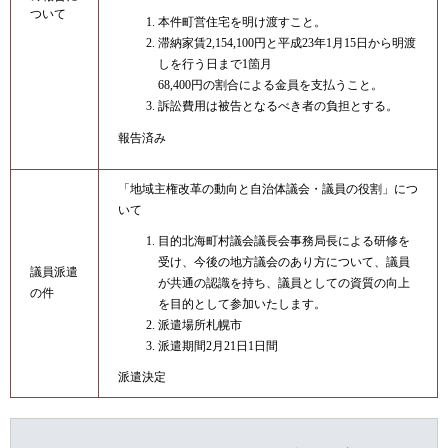
ついて
本件町営住宅を明け渡すこと。
滞納家賃2,154,100円と平成23年1月15日から明渡
しを行う日まで1箇月
68,400円の割合による金員を支払うこと。
訴訟費用は被告となるべき者の負担とする。
報告済み
「地域主権改革の動向と自治体議会・議員の役割」につ
いて
目的北海町村議会議長会事務局長による研修を
受け、今後の地方議会のあり方について、議員
議員派遣
が共通の認識を持ち、議員としての資質の向上
の件
を目的として参加いたします。
派遣場所札幌市
派遣期間2月21日1日間
派遣決定