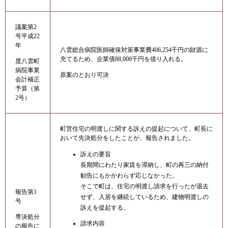
議案第2
号平成22
年
八雲総合病院医師確保対策事業費406,254千円の財源に
充てるため、企業債88,000千円を借り入れる。
度八雲町
病院事業
原案のとおり可決
会計補正
予算（第
2号）
町営住宅の明渡しに関する訴えの提起について、町長に
おいて先決処分をしたことが、報告されました。
訴えの要旨
長期間にわたり家賃を滞納し、町の再三の納付
勧告にもかかわらず応じなかった。
そこで町は、住宅の明渡し請求を行ったが退去
報告第1
せず、入居を継続しているため、建物明渡しの
号
訴えを提起する。
専決処分
請求内容
の報告に