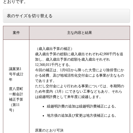
とおりです。
表のサイズを切り替える
案件
主な内容と結果
（歳入歳出予算の補正）
歳入歳出予算の総額に歳入歳出それぞれ42,998千円を追
加し、歳入歳出予算の総額を歳入歳出それぞれ
12,568,011千円とする。
議案第1
今回の補正は、1月6日から降った大雪により除排雪にか
号平成22
かる経費、及び地域活性化交付金による事業が主なもの
年
であります。
ただし交付金により行われる事業については、冬期間の
度八雲町
ため年度内（3月）にできない工事などもあり、それら
一般会計
は繰越明許費として来年度に繰越します。
補正予算
（第11
繰越明許費の追加は繰越明許費補正による。
号）
地方債の追加及び変更は地方債補正による。
原案のとおり可決