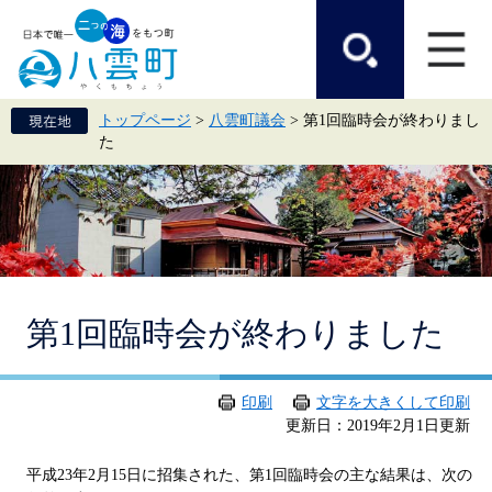
ペ
メ
ー
ニ
ジ
ュ
の
ー
先
を
頭
飛
トップページ
>
八雲町議会
>
第1回臨時会が終わりまし
で
ば
た
す。
し
て
本
文
へ
本
第1回臨時会が終わりました
文
印刷
文字を大きくして印刷
更新日：2019年2月1日更新
平成23年2月15日に招集された、第1回臨時会の主な結果は、次の