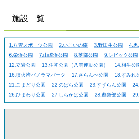
施設一覧
1.八雲スポーツ公園
2.いこいの森
3.野田生公園
4.
6.栄浜公園
7.山崎浜公園
8.落部公園
9.シビック公園
12.立岩公園
13.住初公園（八雲運動公園）
14.相生公
16.噴火湾パノラマパーク
17.さらんべ公園
18.すみれ
21.こまどり公園
22.のばら公園
23.すずらん公園
2
26.ひまわり公園
27.しらかば公園
28.遊楽部公園
2