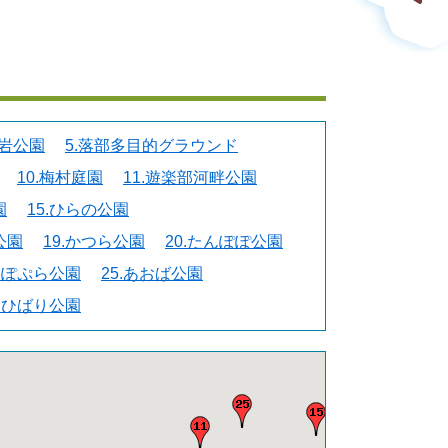
黒岩公園
5.落部多目的グラウンド
10.梅村庭園
11.遊楽部河畔公園
園
15.ひらの公園
公園
19.かつら公園
20.たんぽぽ公園
4.ぽぷら公園
25.あおば公園
9.ひばり公園