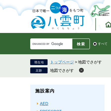
ペ
メ
ー
ニ
ジ
ュ
の
ー
先
を
頭
飛
で
ば
す。
し
Google
て
検
すべて
カ
索
本
ス
対
文
タ
象
へ
ム
トップページ
>
地図でさがす
検
地図でさがす
索
施設案内
AED