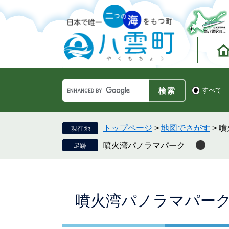
ペ
メ
ー
ニ
ジ
ュ
の
ー
先
を
頭
飛
で
ば
す。
し
Google
て
検
すべて
カ
索
本
ス
対
文
タ
象
へ
ム
トップページ
>
地図でさがす
>
噴
検
噴火湾パノラマパーク
索
本
噴火湾パノラマパー
文