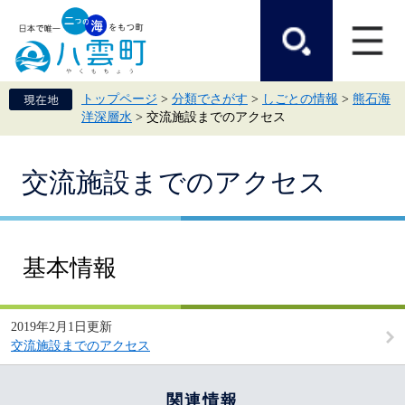
ペ
メ
ー
ニ
ジ
ュ
の
ー
先
を
頭
飛
トップページ
>
分類でさがす
>
しごとの情報
>
熊石海
で
ば
洋深層水
>
交流施設までのアクセス
す。
し
て
本
本
文
交流施設までのアクセス
文
へ
基本情報
2019年2月1日更新
交流施設までのアクセス
関連情報