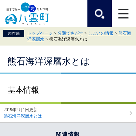
ペ
メ
ー
ニ
ジ
ュ
の
ー
先
を
頭
飛
トップページ
>
分類でさがす
>
しごとの情報
>
熊石海
で
ば
洋深層水
>
熊石海洋深層水とは
す。
し
て
本
本
文
熊石海洋深層水とは
文
へ
基本情報
2019年2月1日更新
熊石海洋深層水とは
関連情報