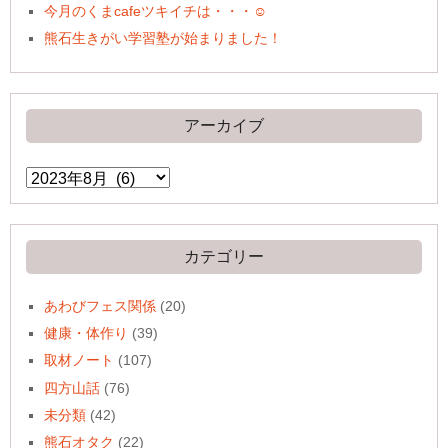
今月のくまcafeツキイチは・・・☺
熊石生きがい学習塾が始まりました！
アーカイブ
ア
ー
カ
イ
ブ
カテゴリー
あわびフェス関係
(20)
健康・体作り
(39)
取材ノート
(107)
四方山話
(76)
未分類
(42)
熊石オタク
(22)