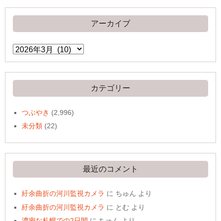
アーカイブ
ア
ー
カ
イ
ブ
カテゴリー
つぶやき
(2,996)
未分類
(22)
最近のコメント
紆余曲折の河川監視カメラ
に
ちゅん
より
紆余曲折の河川監視カメラ
に
とむ
より
濃密な札幌での2日間
に
ちゅん
より