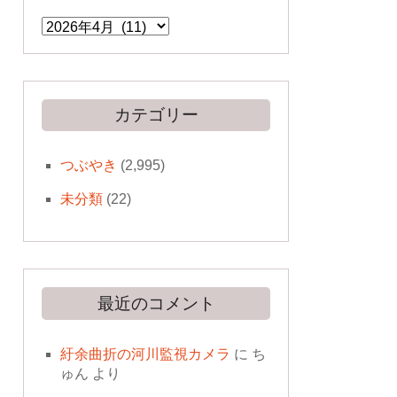
ア
ー
カ
イ
ブ
カテゴリー
つぶやき
(2,995)
未分類
(22)
最近のコメント
紆余曲折の河川監視カメラ
に
ち
ゅん
より