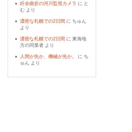
紆余曲折の河川監視カメラ
に
と
む
より
濃密な札幌での2日間
に
ちゅん
より
濃密な札幌での2日間
に
東海地
方の同業者
より
人間が先か、機械が先か。
に
ち
ゅん
より