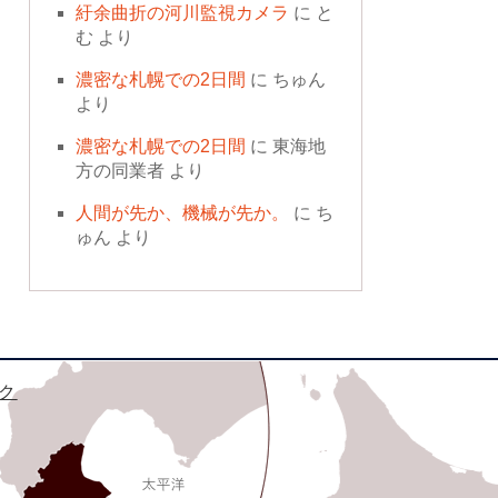
紆余曲折の河川監視カメラ
に
と
む
より
濃密な札幌での2日間
に
ちゅん
より
濃密な札幌での2日間
に
東海地
方の同業者
より
人間が先か、機械が先か。
に
ち
ゅん
より
ク