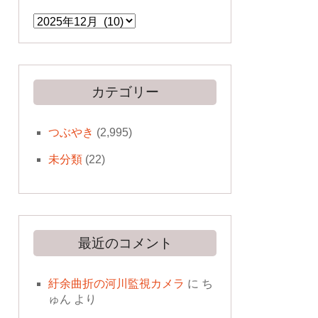
ア
ー
カ
イ
ブ
カテゴリー
つぶやき
(2,995)
未分類
(22)
最近のコメント
紆余曲折の河川監視カメラ
に
ち
ゅん
より