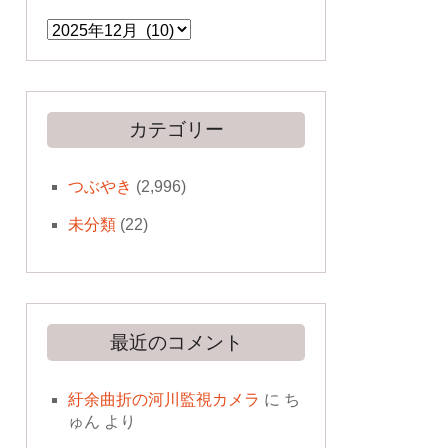
ア
ー
カ
イ
ブ
カテゴリー
つぶやき
(2,996)
未分類
(22)
最近のコメント
紆余曲折の河川監視カメラ
に
ち
ゅん
より