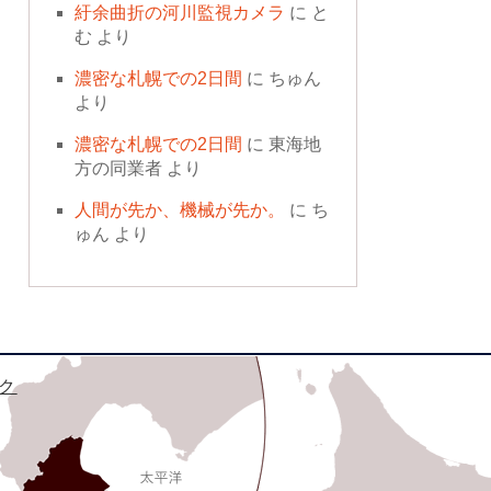
紆余曲折の河川監視カメラ
に
と
む
より
濃密な札幌での2日間
に
ちゅん
より
濃密な札幌での2日間
に
東海地
方の同業者
より
人間が先か、機械が先か。
に
ち
ゅん
より
ク