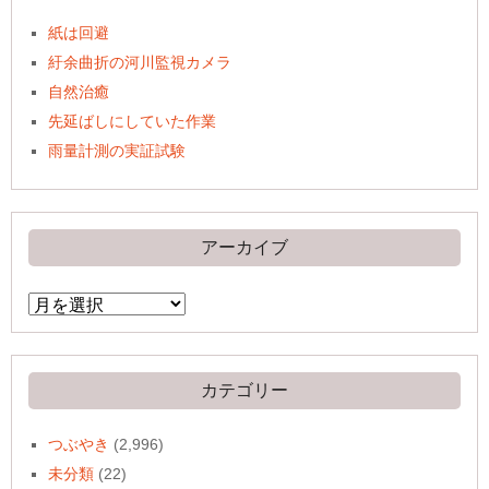
紙は回避
紆余曲折の河川監視カメラ
自然治癒
先延ばしにしていた作業
雨量計測の実証試験
アーカイブ
ア
ー
カ
イ
ブ
カテゴリー
つぶやき
(2,996)
未分類
(22)