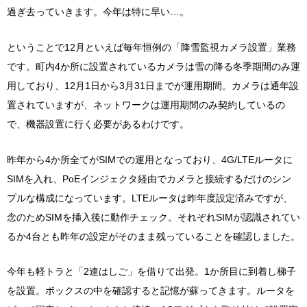
過ぎ去っていきます。今年は特に早い…。
ということで12月といえば毎年恒例の「降雪監視カメラ設置」業務
です。町内4か所に設置されているカメラは雪の降る冬季期間のみ運
用しており、12月1日から3月31日までが運用期間。カメラは通年設
置されていますが、ネットワークは運用期間のみ契約しているの
で、機器設置に行く必要があるわけです。
昨年から4か所全てがSIMでの運用となっており、4G/LTEルータに
SIMを入れ、PoEインジェクタ経由でカメラと接続するだけのシン
プルな構成になっています。LTEルータは昨年度設定済みですが、
念のためSIMを挿入後に動作チェック。それぞれSIMが認識されてい
るか4台とも昨年の設定がそのまま残っていることを確認しました。
今年も軽トラと「2連はしご」を借りて出発。1か所目に到着し梯子
を設置。ボックスの中を確認すると記憶が蘇ってきます。ルータを