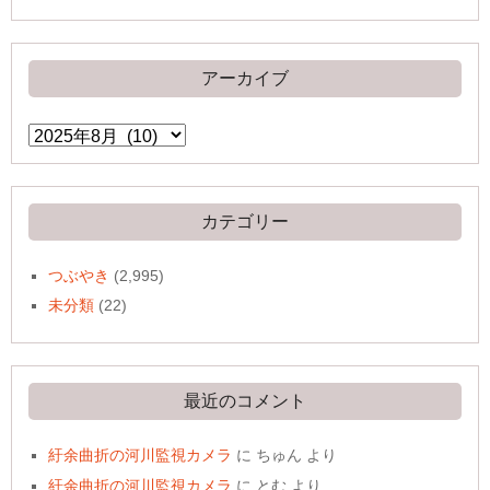
アーカイブ
ア
ー
カ
イ
ブ
カテゴリー
つぶやき
(2,995)
未分類
(22)
最近のコメント
紆余曲折の河川監視カメラ
に
ちゅん
より
紆余曲折の河川監視カメラ
に
とむ
より