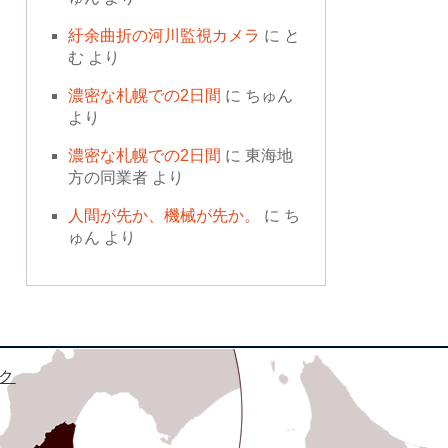
紆余曲折の河川監視カメラ
に
と
む
より
濃密な札幌での2日間
に
ちゅん
より
濃密な札幌での2日間
に
東海地
方の同業者
より
人間が先か、機械が先か。
に
ち
ゅん
より
ク