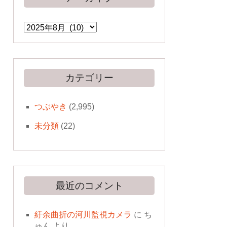
ア
ー
カ
イ
ブ
カテゴリー
つぶやき
(2,995)
未分類
(22)
最近のコメント
紆余曲折の河川監視カメラ
に
ち
ゅん
より